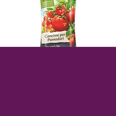
Offre la plus vendue n° 1
Quand est-ce que Calls pleure ?
pleurs sont le premier signe de la vie du
nouveau-né
Les ; c’est une sorte de langage primordial avec